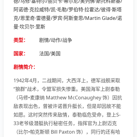
德/马修·塞特尔/丽贝卡·蒂尔尼/奥列佛·斯托科斯基/
阿诺德·克拉威特/凯·毛勒/罗伯特·拉霍达/彼得·斯塔
克/恩里奇·雷德曼/罗宾·阿斯奎思/Martin Glade/诺
曼·坎贝尔·里斯
类型：
剧情/动作/战争
国家：
法国/美国
剧情简介：
1942年4月，二战期间，大西洋上，德军战舰采取
“狼群”战术，令盟军损失惨重。美国海军上尉泰勒
（马修•麦康纳 Matthew McConaughey 饰）因抗
敌表现出色，曾被许诺晋升艇长，但是却因故不能
如愿。这时突然传来敌情，泰勒临危受命，登上S-
33老爷级潜艇执行秘密任务，指挥官为上尉迈克
（比尔•帕克斯顿 Bill Paxton 饰），同行的还有哈