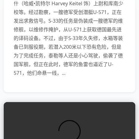
什（哈威•凯特尔 Harvey Keitel 饰）上尉和库南少
校等。经过勘察，一艘德军受创潜艇U-571，正在
发出求救信号。S-33的任务是伪装成一艘德军的维
修舰，以维修作掩护，从U-571上获取德国最先进
的译码设备。不过，由于S-33年久失修，水箱等装
备已到服役期，若潜入200米以下恐有危险，但是
为了完成任务，泰勒等人还是小心驾驶，偷袭了德
国军舰，但正在此时，德军的鱼雷也逼近了U-
571，他们命悬一线，...