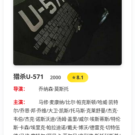
猎杀U-571
2000
⭐ 8.1
导演：
乔纳森·莫斯托
主演：
马修·麦康纳/比尔·帕克斯顿/哈威·凯特
尔/乔恩·邦·乔维/大卫·凯斯/托马斯·克莱舒曼/杰克·
韦伯/杰克·诺斯沃迪/汤姆·盖里/威尔·埃斯蒂斯/特伦
斯·卡森/埃里克·帕拉迪诺/戴夫·博沃/德雷克·切特伍