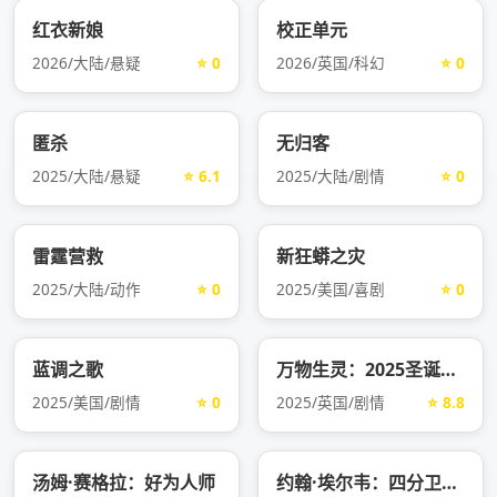
红衣新娘
‌校正单元‌
2026/大陆/悬疑
⭐ 0
2026/英国/科幻
⭐ 0
匿杀
无归客
2025/大陆/悬疑
⭐ 6.1
2025/大陆/剧情
⭐ 0
雷霆营救
新狂蟒之灾
2025/大陆/动作
⭐ 0
2025/美国/喜剧
⭐ 0
蓝调之歌
万物生灵：2025圣诞特别集
2025/美国/剧情
⭐ 0
2025/英国/剧情
⭐ 8.8
汤姆·赛格拉：好为人师
约翰·埃尔韦：四分卫逆袭传奇