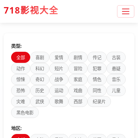
718影视大全
类型:
全部
喜剧
爱情
剧情
传记
古装
动作
科幻
短片
冒险
犯罪
悬疑
惊悚
奇幻
战争
家庭
情色
音乐
恐怖
历史
运动
戏曲
同性
儿童
灾难
武侠
歌舞
西部
纪录片
黑色电影
地区: