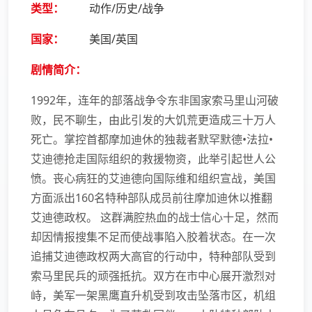
类型：
动作/历史/战争
国家：
美国/英国
剧情简介：
1992年，连年的部落战争令东非国家索马里山河破
败，民不聊生，由此引发的大饥荒更造成三十万人
死亡。掌控首都摩加迪休的独裁者默罕默德•法拉•
艾迪德抢走国际组织的救援物资，此举引起世人公
愤。丧心病狂的艾迪德向国际维和组织宣战，美国
方面派出160名特种部队成员前往摩加迪休以推翻
艾迪德政权。 这群满腔热血的战士信心十足，然而
却因情报搜集不足而使战事陷入胶着状态。在一次
追捕艾迪德政权两大高官的行动中，特种部队受到
索马里民兵的顽强抵抗。双方在市中心展开激烈对
峙，美军一架黑鹰直升机受到攻击坠落市区，机组