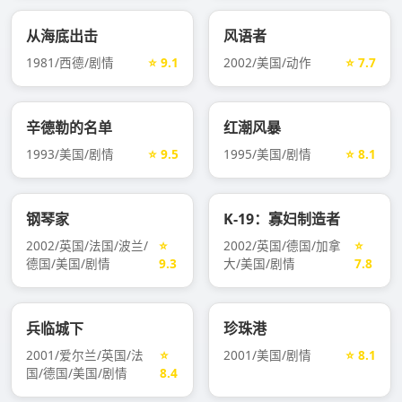
从海底出击
风语者
1981/西德/剧情
⭐ 9.1
2002/美国/动作
⭐ 7.7
辛德勒的名单
红潮风暴
1993/美国/剧情
⭐ 9.5
1995/美国/剧情
⭐ 8.1
钢琴家
K-19：寡妇制造者
2002/英国/法国/波兰/
⭐
2002/英国/德国/加拿
⭐
德国/美国/剧情
9.3
大/美国/剧情
7.8
兵临城下
珍珠港
2001/爱尔兰/英国/法
⭐
2001/美国/剧情
⭐ 8.1
国/德国/美国/剧情
8.4