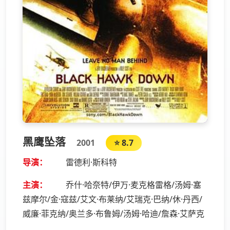
黑鹰坠落
2001
⭐ 8.7
导演：
雷德利·斯科特
主演：
乔什·哈奈特/伊万·麦克格雷格/汤姆·塞
兹摩尔/金·寇兹/艾文·布莱纳/艾瑞克·巴纳/休·丹西/
威廉·菲克纳/奥兰多·布鲁姆/汤姆·哈迪/詹森·艾萨克