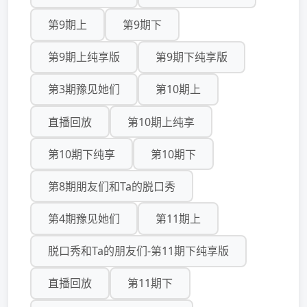
第9期上
第9期下
第9期上纯享版
第9期下纯享版
第3期豫见她们
第10期上
直播回放
第10期上纯享
第10期下纯享
第10期下
第8期朋友们和Ta的脱口秀
第4期豫见她们
第11期上
脱口秀和Ta的朋友们-第11期下纯享版
直播回放
第11期下