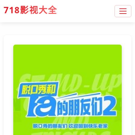
718影视大全