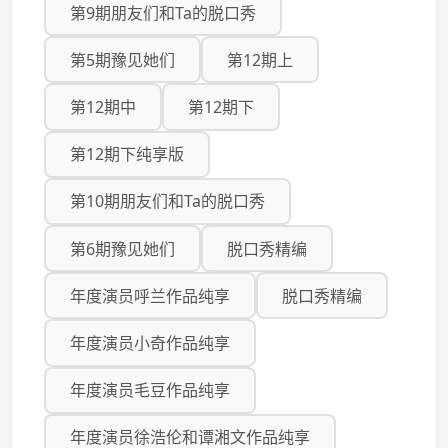
第9期朋友们和Ta的脱口秀
第5期豫见她们
第12期上
第12期中
第12期下
第12期下纯享版
第10期朋友们和Ta的脱口秀
第6期豫见她们
脱口秀精编
年度演员呼兰作品纯享
脱口秀精编
年度演员小奇作品纯享
年度演员毛豆作品纯享
年度演员徐浩伦和谭湘文作品纯享