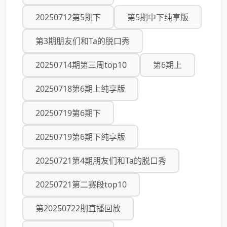
20250712第5期下
第5期中下纯享版
第3期朋友们和Ta的脱口秀
20250714期第三周top10
第6期上
20250718第6期上纯享版
20250719第6期下
20250719第6期下纯享版
20250721第4期朋友们和Ta的脱口秀
20250721第二赛段top10
第20250722期直播回放