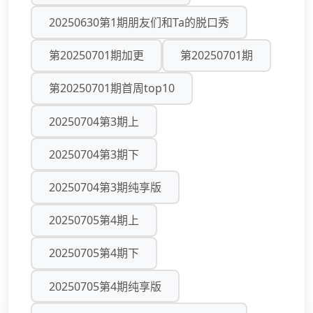
20250630第1期朋友们和Ta的脱口秀
第20250701期加更
第20250701期
第20250701期首周top10
20250704第3期上
20250704第3期下
20250704第3期纯享版
20250705第4期上
20250705第4期下
20250705第4期纯享版