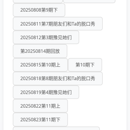
20250808第9期下
20250811第7期朋友们和Ta的脱口秀
20250812第3期豫见她们
第20250814期回放
20250815第10期上
第10期下
20250818第8期朋友们和Ta的脱口秀
20250819第4期豫见她们
20250822第11期上
20250823第11期下