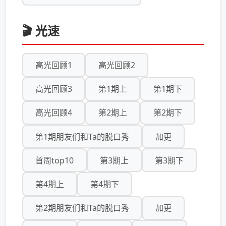
🎬 光速
高光回顾1
高光回顾2
高光回顾3
第1期上
第1期下
高光回顾4
第2期上
第2期下
第1期朋友们和Ta的脱口秀
加更
首周top10
第3期上
第3期下
第4期上
第4期下
第2期朋友们和Ta的脱口秀
加更