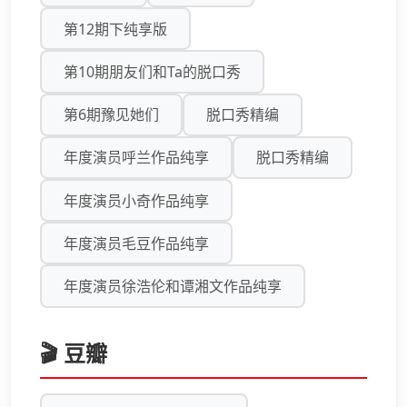
第12期下纯享版
第10期朋友们和Ta的脱口秀
第6期豫见她们
脱口秀精编
年度演员呼兰作品纯享
脱口秀精编
年度演员小奇作品纯享
年度演员毛豆作品纯享
年度演员徐浩伦和谭湘文作品纯享
🎬 豆瓣