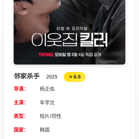
邻家杀手
2025
⭐ 6.6
导演：
杨正佑
主演：
车学沇
类型：
短片/同性
国家：
韩国