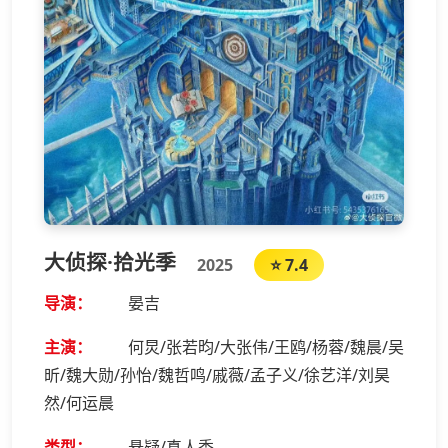
大侦探·拾光季
2025
⭐ 7.4
导演：
晏吉
主演：
何炅/张若昀/大张伟/王鸥/杨蓉/魏晨/吴
昕/魏大勋/孙怡/魏哲鸣/戚薇/孟子义/徐艺洋/刘昊
然/何运晨
类型：
悬疑/真人秀