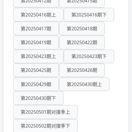
第20250412期
第20250415期
第20250416期上
第20250416期下
第20250417期
第20250418期
第20250419期
第20250422期
第20250423期上
第20250423期下
第20250425期
第20250426期
第20250429期
第20250430期上
第20250430期下
第20250501期对撞季上
第20250502期对撞季下