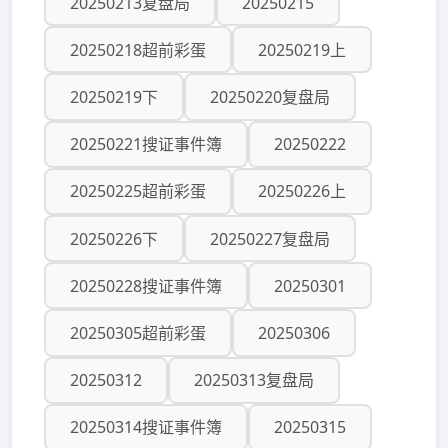
20250213复盘局
20250215
20250218超前彩蛋
20250219上
20250219下
20250220复盘局
20250221搜证事件簿
20250222
20250225超前彩蛋
20250226上
20250226下
20250227复盘局
20250228搜证事件簿
20250301
20250305超前彩蛋
20250306
20250312
20250313复盘局
20250314搜证事件簿
20250315