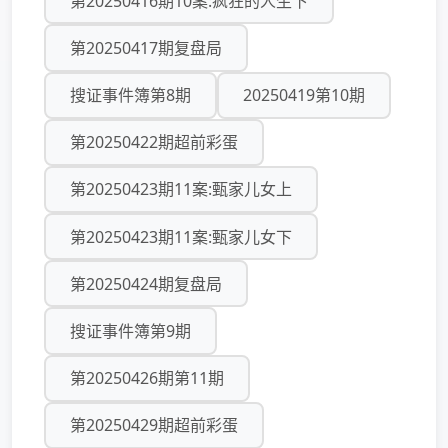
第20250416期10案:疯狂的人生下
第20250417期复盘局
搜证事件簿第8期
20250419第10期
第20250422期超前彩蛋
第20250423期11案:甄家儿女上
第20250423期11案:甄家儿女下
第20250424期复盘局
搜证事件簿第9期
第20250426期第11期
第20250429期超前彩蛋