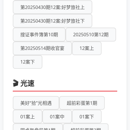
第20250430期12案:好梦旅社上
第20250430期12案:好梦旅社下
搜证事件簿第10期
20250510第12期
第20250514期收官宴
12案上
12案下
🎬 光速
美好“拾”光相遇
超前彩蛋第1期
01案上
01案中
01案下