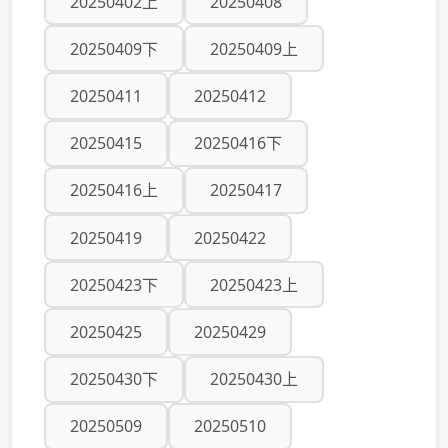
20250402上
20250408
20250409下
20250409上
20250411
20250412
20250415
20250416下
20250416上
20250417
20250419
20250422
20250423下
20250423上
20250425
20250429
20250430下
20250430上
20250509
20250510