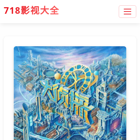
718影视大全