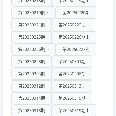
第20250218期
第20250219期上
第20250219期下
第20250220期
第20250221期
第20250222期
第20250225期
第20250226期上
第20250226期下
第20250227期
第20250228期
第20250301期
第20250305期
第20250306期
第20250312期
第20250313期
第20250314期
第20250315期
第20250318期
第20250319期上