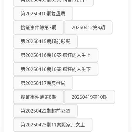
第20250410期复盘局
搜证事件簿第7期
20250412第9期
第20250415期超前彩蛋
第20250416期10案:疯狂的人生上
第20250416期10案:疯狂的人生下
第20250417期复盘局
搜证事件簿第8期
20250419第10期
第20250422期超前彩蛋
第20250423期11案甄家儿女上