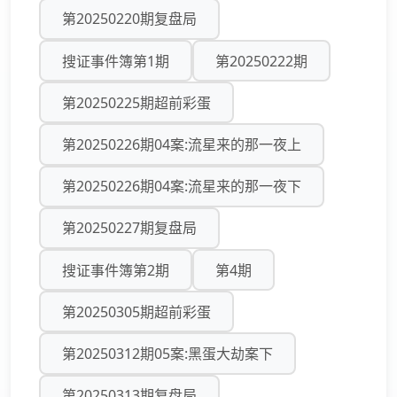
第20250220期复盘局
搜证事件簿第1期
第20250222期
第20250225期超前彩蛋
第20250226期04案:流星来的那一夜上
第20250226期04案:流星来的那一夜下
第20250227期复盘局
搜证事件簿第2期
第4期
第20250305期超前彩蛋
第20250312期05案:黑蛋大劫案下
第20250313期复盘局