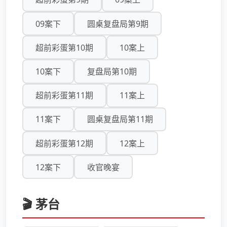
09案下
圆桌复盘局第9期
超前彩蛋第10期
10案上
10案下
复盘局第10期
超前彩蛋第11期
11案上
11案下
圆桌复盘局第11期
超前彩蛋第12期
12案上
12案下
收官晚宴
🎬 茅台