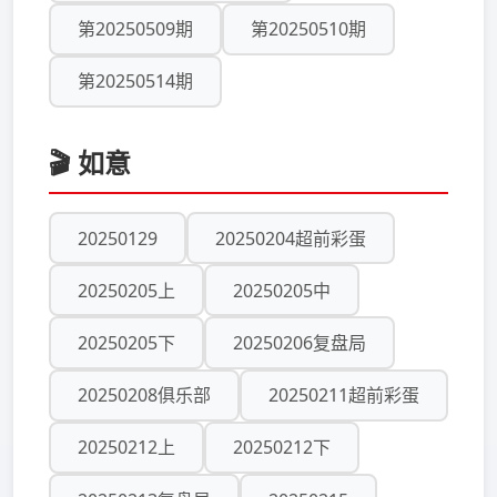
第20250509期
第20250510期
第20250514期
🎬 如意
20250129
20250204超前彩蛋
20250205上
20250205中
20250205下
20250206复盘局
20250208俱乐部
20250211超前彩蛋
20250212上
20250212下