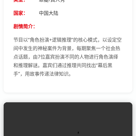
国家：
中国大陆
剧情简介：
节目以“角色扮演+逻辑推理”的核心模式，以设定空
间中发生的神秘案件为背景，每期聚焦一个社会热
点话题，由7位嘉宾扮演不同的人物进行角色演绎
和推理解谜。嘉宾们通过推理共同找出“幕后黑
手”，用故事传递法律知识。