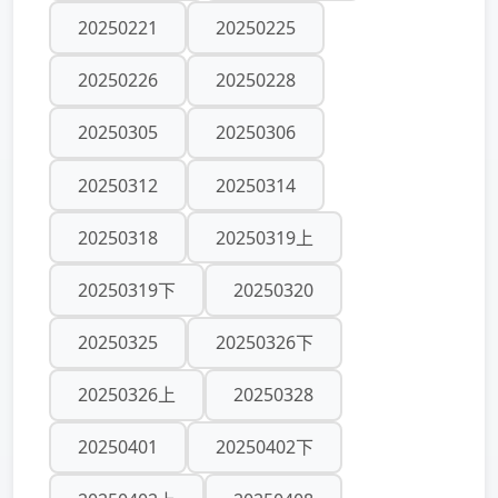
20250221
20250225
20250226
20250228
20250305
20250306
20250312
20250314
20250318
20250319上
20250319下
20250320
20250325
20250326下
20250326上
20250328
20250401
20250402下