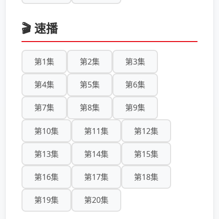
🎬 速播
第1集
第2集
第3集
第4集
第5集
第6集
第7集
第8集
第9集
第10集
第11集
第12集
第13集
第14集
第15集
第16集
第17集
第18集
第19集
第20集