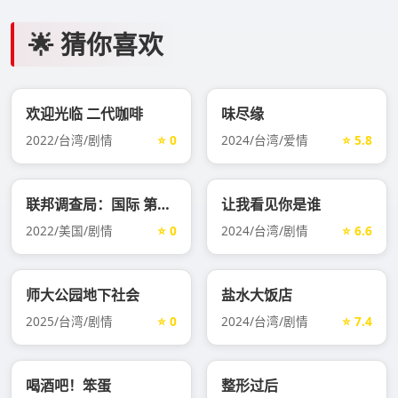
🌟 猜你喜欢
欢迎光临 二代咖啡
味尽缘
2022/台湾/剧情
⭐ 0
2024/台湾/爱情
⭐ 5.8
联邦调查局：国际 第二季
让我看见你是谁
2022/美国/剧情
⭐ 0
2024/台湾/剧情
⭐ 6.6
师大公园地下社会
盐水大饭店
2025/台湾/剧情
⭐ 0
2024/台湾/剧情
⭐ 7.4
喝酒吧！笨蛋
整形过后