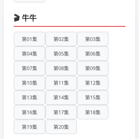
🎬 牛牛
第01集
第02集
第03集
第04集
第05集
第06集
第07集
第08集
第09集
第10集
第11集
第12集
第13集
第14集
第15集
第16集
第17集
第18集
第19集
第20集