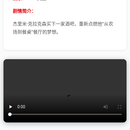
剧情简介：
杰里米·克拉克森买下一家酒吧，重新点燃他“从农
场到餐桌”餐厅的梦想。