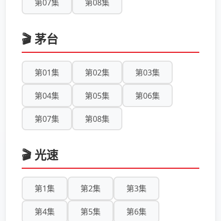
第07集
第08集
🎬 茅台
第01集
第02集
第03集
第04集
第05集
第06集
第07集
第08集
🎬 光速
第1集
第2集
第3集
第4集
第5集
第6集