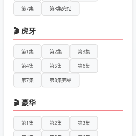
第7集
第8集完结
🎬 虎牙
第1集
第2集
第3集
第4集
第5集
第6集
第7集
第8集完结
🎬 豪华
第1集
第2集
第3集