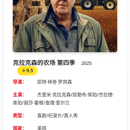
克拉克森的农场 第四季
2025
⭐ 9.5
导演：
凯特·林奇·罗宾森
主演：
杰里米·克拉克森/凯勒布·库珀/杰拉德·
库珀/丽莎·霍根/查理·爱尔兰
类型：
喜剧/纪录片/真人秀
国家：
英国