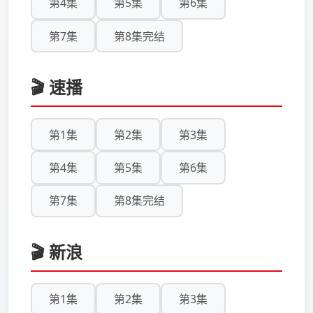
第4集
第5集
第6集
第7集
第8集完结
🎬 速播
第1集
第2集
第3集
第4集
第5集
第6集
第7集
第8集完结
🎬 新浪
第1集
第2集
第3集