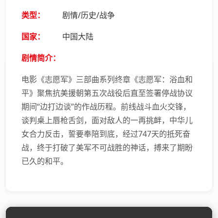
类型：
剧情/历史/战争
国家：
中国大陆
剧情简介：
电影《志愿军》三部曲系列终章《志愿军：浴血和
平》聚焦抗美援朝第五次战役后直至签署停战协议
期间“边打边谈”的作战历程。前线战斗血火交锋，
谈判桌上唇枪舌剑，面对敌人的一再挑衅，中华儿
女合力反击，誓要奉陪到底，经过747天的抵死奋
战，终于打破了美军不可战胜的神话，搏来了期盼
已久的和平。