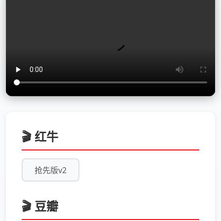
🎬 红牛
抢先版v2
🎬 豆瓣