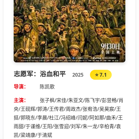
志愿军：浴血和平
2025
⭐ 7.1
导演：
陈凯歌
主演：
张子枫/宋佳/朱亚文/陈飞宇/彭昱畅/肖
央/王砚辉/郭涛/王传君/周政杰/张宥浩/吴昊宸/王
挺/郭晓东/李晨/杜江/冯绍峰/闫妮/阿如那/曲禾/王
雨甜/于谨维/王阳/张雪迎/刘军/朱一龙/辛柏青/袁
凯/梁靖康/于清斌