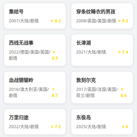
集结号
穿条纹睡衣的男孩
2007/大陆/剧情
⭐ 8.2
2008/英国/美国/剧情
⭐ 9.2
西线无战事
长津湖
2022/德国/美国/英国/
⭐
2021/大陆/剧情
⭐ 7.4
剧情
8.5
血战钢锯岭
敦刻尔克
2016/澳大利亚/美国/
⭐
2017/英国/法国/美国/
⭐
剧情
8.7
荷兰/剧情
8.4
万里归途
东极岛
2022/大陆/剧情
⭐ 7.2
2025/大陆/剧情
⭐ 0