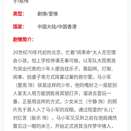
子/陈伟
类型：
剧情/爱情
国家：
中国大陆/中国香港
剧情简介：
20世纪70年代初的北京，忙着“闹革命”大人无空理
会小孩，加上学校停课无事可做，以军队大院男孩
为突出代表的少年人便自找乐子，靠起哄、打架、
闹事、拍婆子等方式挥霍过量的荷尔蒙。马小军
（夏雨 饰）就是这样的少年，他的嗜好之一是趁别
人家无人用万能钥匙将其锁打开，溜进去耍玩一
番，正是用这样的方式，少女米兰（宁静 饰）的照
片先于其人入了马小军的双眼。通过院里的“头儿”
刘忆苦（耿乐 饰），马小军又见到之前在炮局偶然
瞥见过一眼的米兰，开始正式将其当作梦中情人，