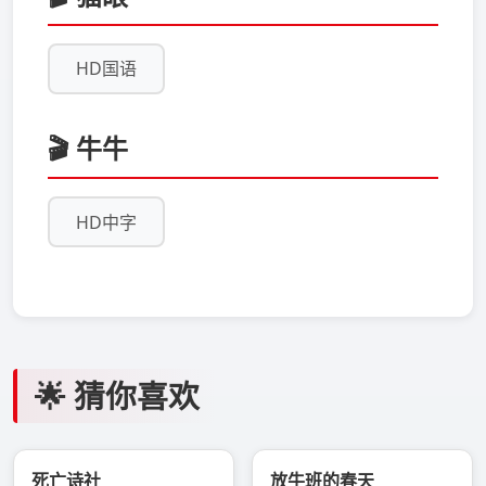
HD国语
🎬 牛牛
HD中字
🌟 猜你喜欢
死亡诗社
放牛班的春天