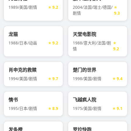
1989/美国/剧情
⭐ 9.2
2004/法国/瑞士/德国/
⭐
剧情
9.3
龙猫
天堂电影院
1988/日本/动画
⭐ 9.2
1988/意大利/法国/剧
⭐
情
9.2
肖申克的救赎
楚门的世界
1994/美国/剧情
⭐ 9.7
1998/美国/剧情
⭐ 9.4
情书
飞越疯人院
1995/日本/剧情
⭐ 8.9
1975/美国/剧情
⭐ 9.1
发条橙
罗拉快跑