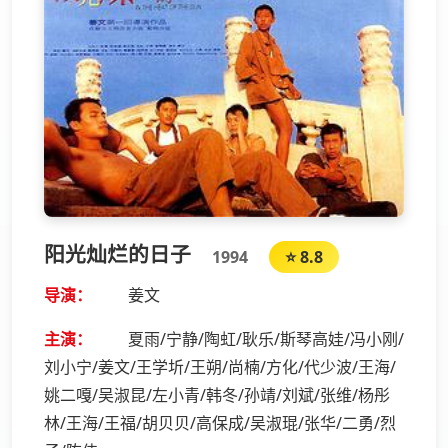
阳光灿烂的日子
1994
⭐ 8.8
导演：
姜文
主演：
夏雨/宁静/陶虹/耿乐/斯琴高娃/冯小刚/
刘小宁/姜文/王学圻/王朔/尚楠/方化/代少波/王海/
姚二嘎/吴淑昆/左小青/韩冬/孙靖/刘斌/张维/杨彤
林/王海/王福/胡贝贝/高保成/吴淑琨/张华/二勇/烈