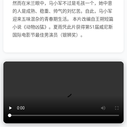
然而在米兰眼中，马小军不过是毛孩一个，她中意
的人是成熟、稳重、帅气的刘忆苦。自此，马小军
迎来五味混杂的青春期生活。 本片改编自王朔短篇
小说《动物凶猛》。夏雨凭此片获得第51届威尼斯
国际电影节最佳男演员（银狮奖）。